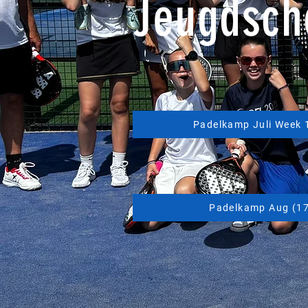
Jeugdscho
Padelkamp Juli Week 
Padelkamp Aug (17