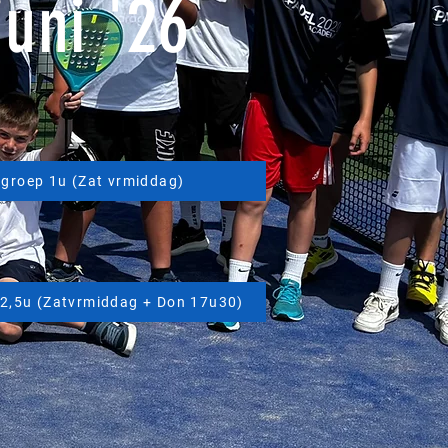
uni '26
 groep 1u (Zat vrmiddag)
 2,5u (Zatvrmiddag + Don 17u30)