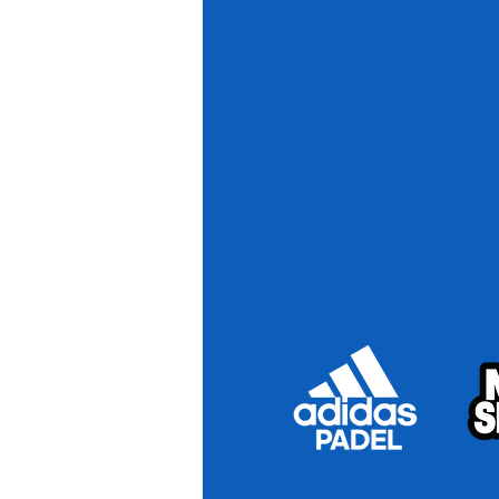
De JEUGDSCHOOL bestaat inmiddels u
dec + jan-mei) en staan ingepland
sterk in op de ontwikkeling van ps
Naast PRIVE TRAININGEN biedt de 
GROEPSTRAININGEN richten zich op 
De PERFORMANCE afdeling biedt ee
plaats krijgen. Hiervoor werkt de