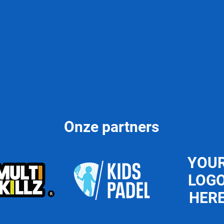
it een 50-tal enthousiaste youngsters. De wekelijkse trainingen spr
 op woensdagnamiddag en zaterdagvoormiddag. Aanvullend bij de onco
ycho-motorische
vaardigheden bij kinderen, met name MULTISKILLZ.
academy op regelmatige basis LESSENREEKSEN aan, gaande van sta
het inoefenen van technische en tactische skills vanaf P300.
n programma op maat aan, waar ook physical coaching, mentale bele
 academy samen met toppers in hun vakgebied!
Onze partners
YOU
LOG
HER